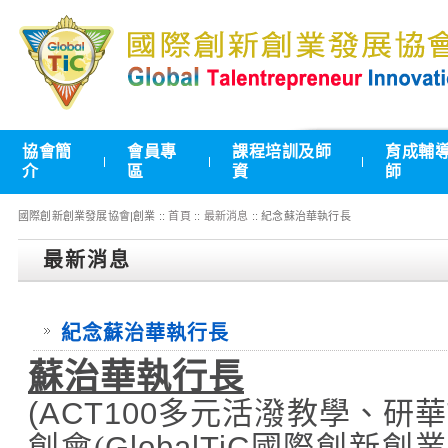
協會簡
會員專
課程培訓及師
育成輔
介
區
資
師
國際創新創業發展協會|創業 ::
首頁
::
最新消息
:: 紀念蘇治華執行長
最新消息
紀念蘇治華執行長
蘇治華執行長
(ACT100
多元活潑教學
、研華
創會
(
GlobalTiC
國際創新創業