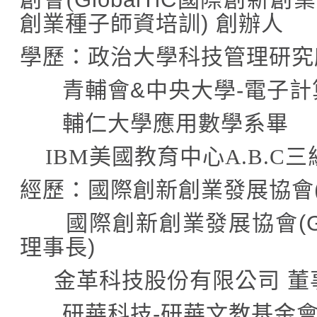
創業種子師資培訓
)
創辦人
學歷：
政治大學科技管理研究
青輔會
&
中央大學
-
電子計
輔仁大學應用數學系畢
IBM
美國教育中心
A.B.C
三
經歷：國際創新創業發展協會
國際創新創業發展協會
(
理事長
)
金革科技股份有限公司
董
研華科技
-
研華文教基金