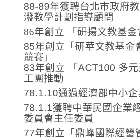
88-89
年獲聘台北市政府教
潑教學計劃指導顧問
86
年創立 「研揚文教基金
85
年創立
「研華文教基金
競賽」
83
年創立
「
ACT100
多元
工團推動
78.1.10
通過經濟部中小企
78.1.1
獲聘中華民國企業
委員會主任委員
77
年創立
「
鼎峰國際經營