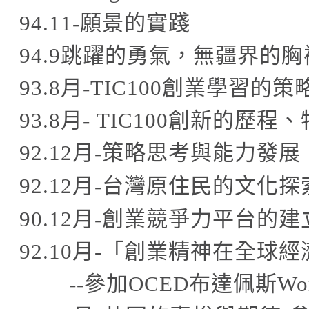
94.11-
願景的實踐
94.9
跳躍的勇氣，無疆界的胸
93.8
月
-TIC100
創業學習的策
93.8
月
-
TIC100
創新的歷程、
92.12
月
-
策略思考與能力發展
92.12
月
-
台灣原住民的文化探
90.12
月
-
創業競爭力平台的建
92.10
月
-
「創業精神在全球經
--
參加
OCED
布達佩斯
Wo