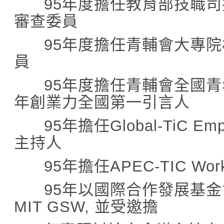
95
年度擔任教育部技職司
審查委員
95
年度擔任青輔會大專院
員
95
年度擔任青輔會全國青
年創業力全國第一引言人
95
年擔任
Global-TiC Em
主持人
95
年擔任
APEC-TIC Wor
95
年以國際合作發展基金
MIT GSW,
並受邀擔