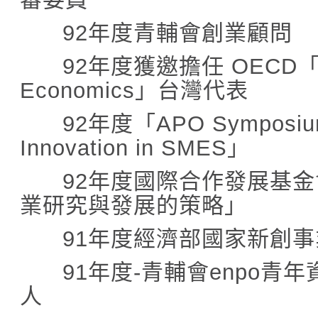
92
年度青輔會創業顧問
92
年度獲邀擔任
OECD
Economics
」台灣代表
92
年度「
APO Symposium
Innovation in SMES
」
92
年度國際合作發展基金
業研究與發展的策略」
91
年度經濟部國家新創事
91
年度
-
青輔會
enpo
青年
人