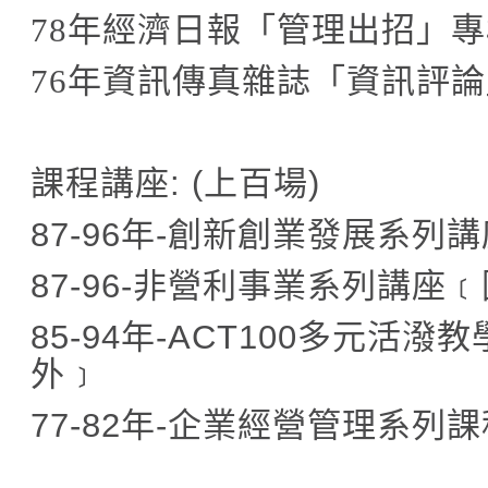
78
年經濟日報「管理出招」專
76
年資訊傳真雜誌「資訊評論
課程講座
: (
上百場
)
87-96
年
-
創新創業發展系列講
87-96-
非營利事業系列講座﹝
85-94
年
-ACT100
多元活潑教
外﹞
77-82
年
-
企業經營管理系列課