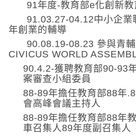
91
年度
-
教育部
e
化創新教
91.03.27-04.12
中小企業
年創業的輔導
90.08.19-08.23
參與青輔
CIVICUS WORLD ASSEMB
90.4.2-
獲聘教育部
90-93
案審查小組委員
88-89
年擔任教育部
88
年
.
會高峰會議主持人
88-89
年擔任教育部
88
年
車召集人
89
年度副召集人