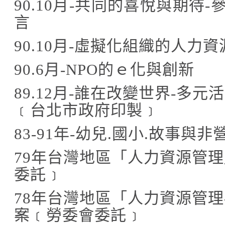
90.10
月
-
共同的喜悅與期待
-
言
90.10
月
-
虛擬化組織的人力資
90.6
月
-NPO
的ｅ化與創新
89.12
月
-
誰在改變世界
-
多元活
﹝台北市政府印製﹞
83-91
年
-
幼兒
.
國小
.
故事與非
79
年台灣地區「人力資源管理
委託﹞
78
年台灣地區「人力資源管理
案﹝勞委會委託﹞