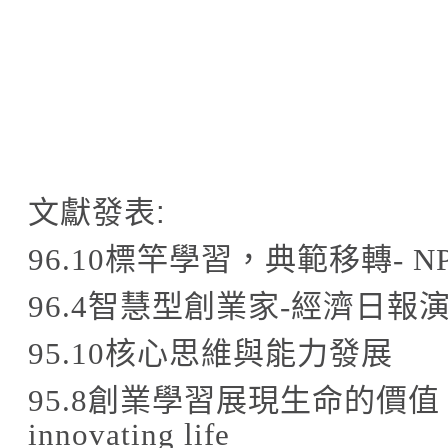
文獻發表
:
96.10
標竿學習，典範移轉
-
N
96.4
智慧型創業家
-
經濟日報
95.10
核心思維與能力發展
95.8
創業學習展現生命的價值
innovating life