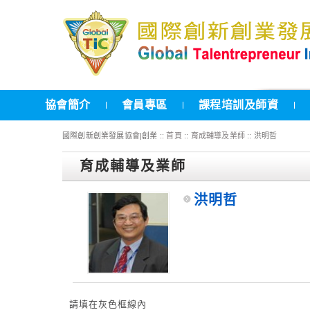
協會簡介
會員專區
課程培訓及師資
國際創新創業發展協會|創業 ::
首頁
::
育成輔導及業師
:: 洪明哲
育成輔導及業師
洪明哲
請填在灰色框線內