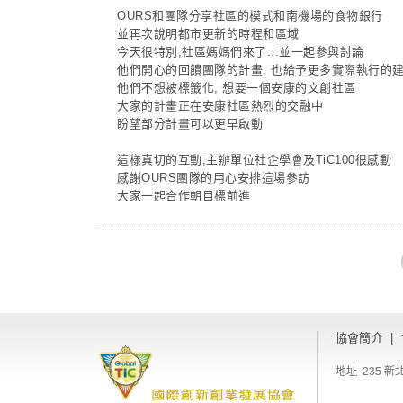
OURS和團隊分享社區的模式和南機場的食物銀行
並再次說明都市更新的時程和區域
今天很特別,社區媽媽們來了...並一起參與討論
他們開心的回饋團隊的計畫, 也給予更多實際執行的
他們不想被標籤化, 想要一個安康的文創社區
大家的計畫正在安康社區熱烈的交融中
盼望部分計畫可以更早啟動
這樣真切的互動,主辦單位社企學會及TiC100很感動
感謝OURS團隊的用心安排這場參訪
大家一起合作朝目標前進
協會簡介
|
地址 235 新