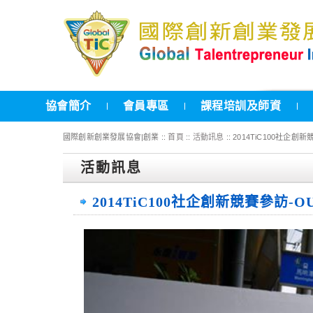
協會簡介
會員專區
課程培訓及師資
國際創新創業發展協會|創業 ::
首頁
::
活動訊息
:: 2014TiC100社企
活動訊息
2014TiC100社企創新競賽參訪-