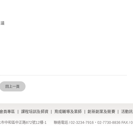
建議
回上一頁
會員專區
|
課程培訓及師資
|
育成輔導及業師
|
創新創業及競賽
|
活動訊
北市中和區中正路872號12樓-1
聯絡電話 / 02-3234-7916‧02-7730-8836 FAX / 02